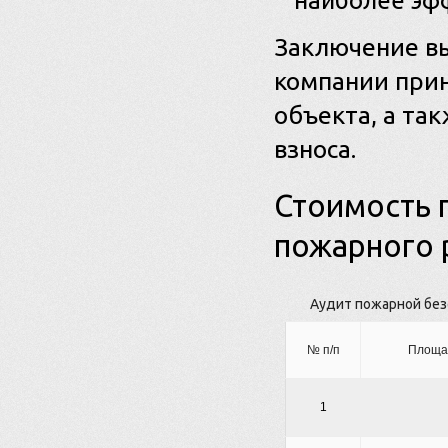
наиболее эф
Заключение вы
компании прин
объекта, а та
взноса.
Стоимость 
пожарного 
Аудит пожарной без
№ п/п
Площад
1