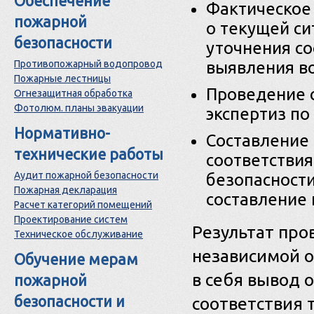
Обеспечение
Фактическое
пожарной
о текущей си
безопасности
уточнения с
Противопожарный водопровод
выявления в
Пожарные лестницы
Проведение 
Огнезащитная обработка
Фотолюм. планы эвакуации
экспертиз по
Нормативно-
Составление
технические работы
соответстви
Аудит пожарной безопасности
безопасности
Пожарная декларация
составление
Расчет категорий помещений
Проектирование систем
Результат про
Техническое обслуживание
независимой о
Обучение мерам
в себя вывод 
пожарной
безопасности и
соответствия 