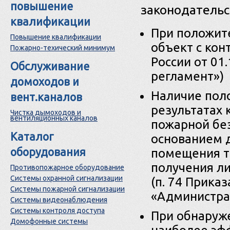
повышение
законодательс
квалификации
При положит
Повышение квалификации
объект с конт
Пожарно-техический минимум
России от 01
Обслуживание
регламент»)
домоходов и
Наличие пол
вент.каналов
результатах 
Чистка дымоходов и
вентиляционных каналов
пожарной бе
Каталог
основанием 
оборудования
помещения т
получения л
Противопожарное оборудование
Системы охранной сигнализации
(п. 74 Приказ
Системы пожарной сигнализации
«Администра
Системы видеонаблюдения
Системы контроля доступа
При обнаруж
Домофонные системы