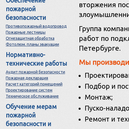
Обеспечение
вторжения пос
пожарной
злоумышленни
безопасности
Противопожарный водопровод
Группа компан
Пожарные лестницы
работ по подк
Огнезащитная обработка
Фотолюм. планы эвакуации
Петербурге.
Нормативно-
Мы производи
технические работы
Аудит пожарной безопасности
Проектирова
Пожарная декларация
Расчет категорий помещений
Подбор и пос
Проектирование систем
Монтаж;
Техническое обслуживание
Обучение мерам
Пуско-налад
пожарной
Ремонт и тех
безопасности и