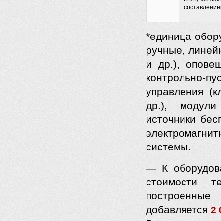
составление
*единица обор
ручные, линей
и др.), опове
контрольно-п
управления (к
др.), модули
источники бес
электромагни
системы.
— К оборудов
стоимости т
построенные
добавляется
2 