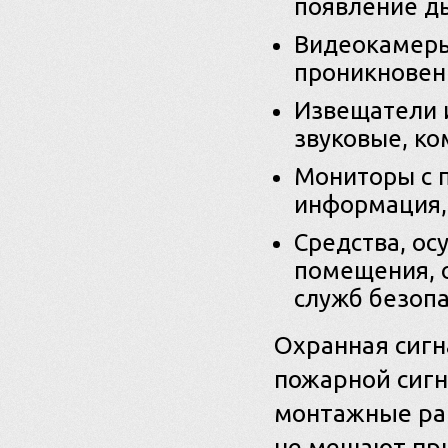
появление ды
Видеокамеры
проникновен
Извещатели и
звуковые, к
Мониторы с п
информация,
Средства, о
помещения, 
служб безопа
Охранная сигн
пожарной сиг
монтажные раб
не мешают пр