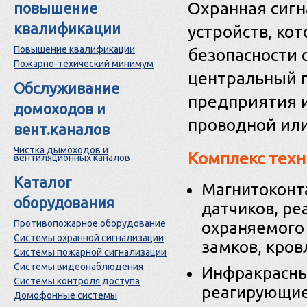
Охранная сигн
повышение
квалификации
устройств, ко
Повышение квалификации
безопасности 
Пожарно-техический минимум
центральный п
Обслуживание
предприятия и
домоходов и
проводной или
вент.каналов
Чистка дымоходов и
Комплекс техн
вентиляционных каналов
Каталог
Магнитоконта
оборудования
датчиков, р
Противопожарное оборудование
охраняемого 
Системы охранной сигнализации
замков, кровл
Системы пожарной сигнализации
Системы видеонаблюдения
Инфракрасны
Системы контроля доступа
реагирующие
Домофонные системы