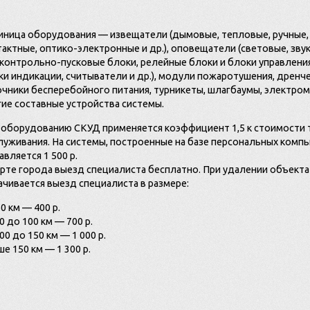
иница оборудования — извещатели (дымовые, тепловые, ручные, 
актные, оптико-электронные и др.), оповещатели (световые, зву
 контрольно-пусковые блоки, релейные блоки и блоки управления
и индикации, считыватели и др.), модули пожаротушения, дренче
очники бесперебойного питания, турникеты, шлагбаумы, электром
гие составные устройства системы.
 оборудованию СКУД применяется коэффициент 1,5 к стоимости 
луживания. На системы, построенные на базе персональных комп
вляется 1 500 р.
ерте города выезд специалиста бесплатно. При удалении объекта
чивается выезд специалиста в размере:
0 км — 400 р.
0 до 100 км — 700 р.
00 до 150 км — 1 000 р.
е 150 км — 1 300 р.