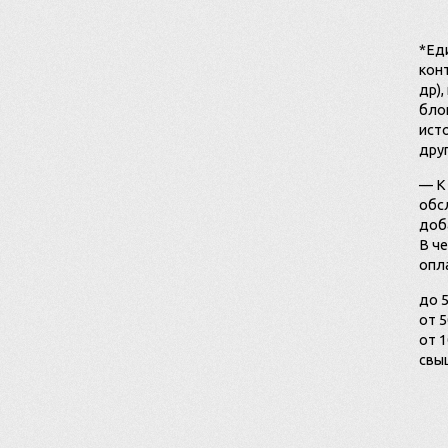
*Ед
конт
др),
блок
ист
дру
— К
обс
доба
В ч
опла
до 5
от 5
от 1
свыш