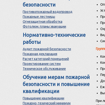
безопасности
Оп
Ус
Противопожарный водопровод
Пожарные лестницы
Пр
Огнезащитная обработка
Пр
Фотолюм. планы эвакуации
Ох
Нормативно-технические
Ви
работы
Си
Групп
Аудит пожарной безопасности
Пожарная декларация
Ко
Расчет категорий помещений
Ко
Проектирование систем
Техническое обслуживание
Пр
Пе
Обучение мерам пожарной
До
безопасности и повышение
Еж
квалификации
Вы
Повышение квалификации
При л
Пожарно-техический минимум