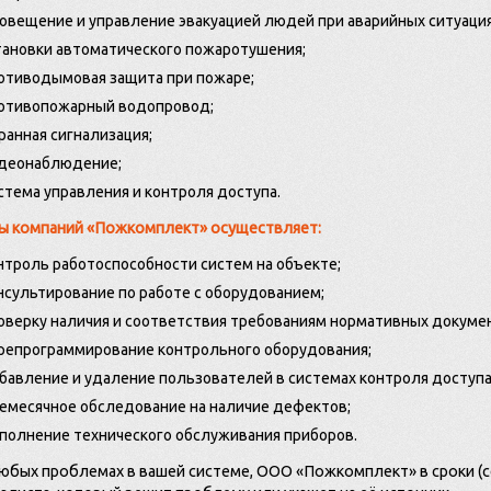
овещение и управление эвакуацией людей при аварийных ситуация
тановки автоматического пожаротушения;
отиводымовая защита при пожаре;
отивопожарный водопровод;
ранная сигнализация;
деонаблюдение;
стема управления и контроля доступа.
ы компаний «Пожкомплект» осуществляет:
нтроль работоспособности систем на объекте;
нсультирование по работе с оборудованием;
оверку наличия и соответствия требованиям нормативных докуме
репрограммирование контрольного оборудования;
бавление и удаление пользователей в системах контроля доступа
емесячное обследование на наличие дефектов;
полнение технического обслуживания приборов.
юбых проблемах в вашей системе, ООО «Пожкомплект» в сроки (с