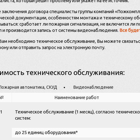
алиста, который решит проблему или укажет на её источник.
 заключения договора специалисты группы компаний «Пожкомпле
ческой документации, особенностям монтажа и техническому об
ываться: сработает ли пожарная сигнализация, не включится ли 
л и производится запись от системы видеонаблюдения.
Все буде
Вам необходимо техническое обслуживание, Вы можете связаться
ону или отправить запрос на электронную почту.
имость технического обслуживания:
Пожарная автоматика, СКУД
Видеонаблюдение
№
Наименование работ
1
Техническое обслуживание (1 месяц), согласно техническ
систем:
до 25 единиц оборудования*