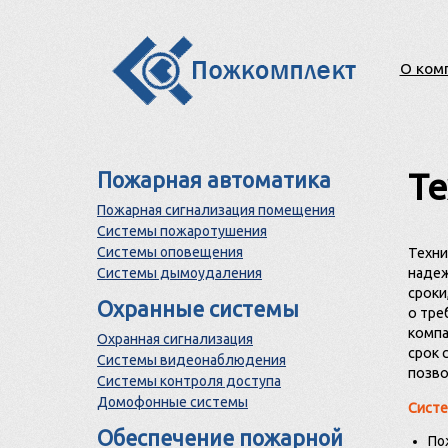
О ком
Те
Пожарная автоматика
Пожарная сигнализация помещения
Системы пожаротушения
Системы оповещения
Техни
Системы дымоудаления
надеж
сроки
Охранные системы
о тре
компа
Охранная сигнализация
срок 
Системы видеонаблюдения
позво
Системы контроля доступа
Домофонные системы
Систе
Обеспечение пожарной
По