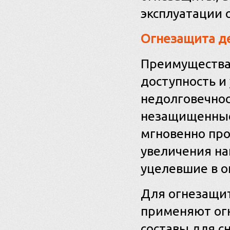
эксплуатации 
Огнезащита д
Преимущества
доступность и
недолговечнос
незащищенные
мгновенно про
увеличения на
уцелевшие в о
Для огнезащит
применяют огн
составы для с