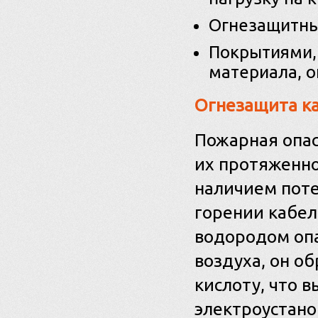
Огнезащитны
Покрытиями,
материала, о
Огнезащита к
Пожарная опас
их протяженно
наличием поте
горении кабел
водородом опа
воздуха, он о
кислоту, что 
электроустано