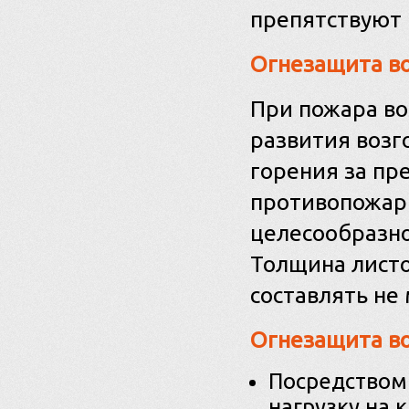
препятствуют 
Огнезащита в
При пожара в
развития возг
горения за пр
противопожар
целесообразно
Толщина листо
составлять не 
Огнезащита во
Посредством 
нагрузку на 