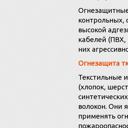
Огнезащитные 
контрольных, 
высокой адгез
кабелей (ПВХ,
них агрессивн
Огнезащита т
Текстильные и
(хлопок, шерст
синтетических
волокон. Они 
применять ог
пожароопаснос