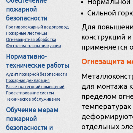
Обеспечение
Нормальной г
пожарной
Сильной горю
безопасности
Для повышени
Противопожарный водопровод
Пожарные лестницы
конструкций 
Огнезащитная обработка
применяется о
Фотолюм. планы эвакуации
Нормативно-
Огнезащита м
технические работы
Аудит пожарной безопасности
Металлоконстр
Пожарная декларация
для монтажа 
Расчет категорий помещений
Проектирование систем
пределом огне
Техническое обслуживание
температурах
Обучение мерам
деформируютс
пожарной
отдельных эле
безопасности и