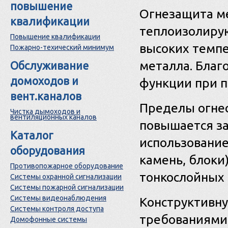
повышение
Огнезащита ме
квалификации
теплоизолиру
Повышение квалификации
высоких темпе
Пожарно-техический минимум
металла. Благ
Обслуживание
домоходов и
функции при п
вент.каналов
Пределы огне
Чистка дымоходов и
вентиляционных каналов
повышается за
Каталог
использование
оборудования
камень, блоки
Противопожарное оборудование
тонкослойных 
Системы охранной сигнализации
Системы пожарной сигнализации
Системы видеонаблюдения
Конструктивну
Системы контроля доступа
требованиями 
Домофонные системы