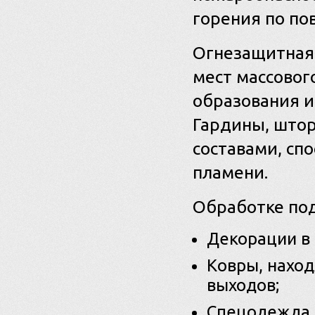
горения по по
Огнезащитная 
мест массово
образования и
Гардины, што
составами, сп
пламени.
Обработке по
Декорации в 
Ковры, наход
выходов;
Спецодежда 